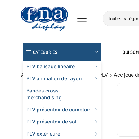
CATEGORIES
QUI SO
PLV balisage linéaire
Accueil
Boutique
Accessoires PLV
Acc joue de
PLV animation de rayon
Bandes cross
merchandising
PLV présentoir de comptoir
PLV présentoir de sol
PLV extérieure