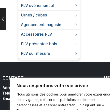
PLV événementiel
Urnes / cubes
Agencement magasin
Accessoires PLV
PLV présentoir bois
PLV sur mesure
LI
CONTACT
Nous respectons votre vie privée.
Adresse:
14 Rue du Général Quinivet 56300 Pontivy
Mo
Téléphone:
00 33 (0)2 97 25 41 00
Nous utilisons des cookies pour améliorer votre expérienc
Co
Email:
contact@fnadisplay.com
de navigation, diffuser des publicités ou des contenus
Pan
personnalisés et analyser notre trafic. En cliquant sur «